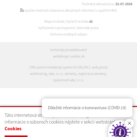
Posledná aktualizácia:
23.07.2026
využite možnosť získavania aktuálnych informácií s využitím RSS
Mapa stránok
|
Vytlačiť stránku
Vyhlásenie o prístupnosti
|
Autorské práva
Ochrana osobných údajov
technický prevádzkovateľ
webdesign
|
webex.sk
CMS systém (redakčný) systém ECHELON 2
,
web portál
,
webhosting
,
wbx, s.r.o.
,
domény
,
registrácia domény
,
spoločnosť wbx, s.r.o.
Dôležité informácie o koronavíruse (COVID-19)
Táto internetová stránka používa technológiu cookies. Bližšie
informácie o súboroch cookies nájdete v sekcii webstránky
.
Cookies