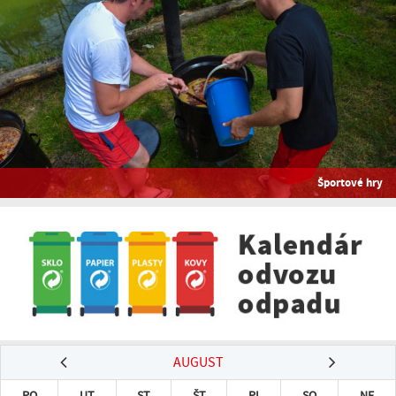
Športové hry
AUGUST
PO
UT
ST
ŠT
PI
SO
NE