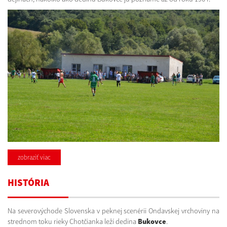
zobraziť viac
HISTÓRIA
Na severovýchode Slovenska v peknej scenérii Ondavskej vrchoviny na
strednom toku rieky Chotčianka leží dedina
Bukovce
.