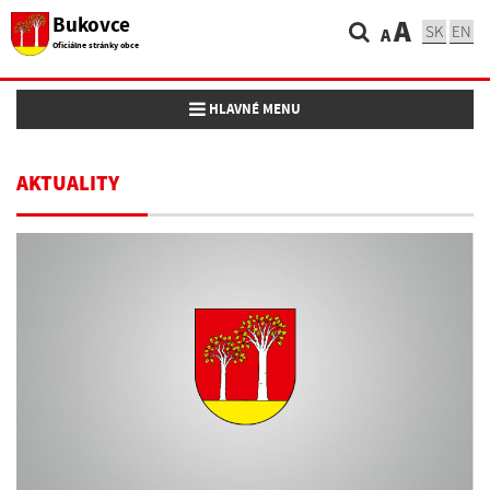
Bukovce
A
SK
EN
A
Oficiálne stránky obce
Toggle navigation
HLAVNÉ MENU
AKTUALITY