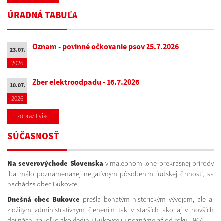
ÚRADNÁ TABUĽA
Oznam - povinné očkovanie psov 25.7.2026
23.07.
2026
Zber elektroodpadu - 16.7.2026
10.07.
2026
zobraziť viac
SÚČASNOSŤ
Na severovýchode Slovenska
v malebnom lone prekrásnej prírody
iba málo poznamenanej negatívnym pôsobením ľudskej činnosti, sa
nachádza obec Bukovce.
Dnešná obec Bukovce
prešla bohatým historickým vývojom, ale aj
zložitým administratívnym členením tak v starších ako aj v novších
dejinách, nakoľko ako dedinu Bukovce ju poznáme až od roku 1964.