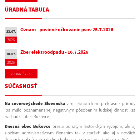
ÚRADNÁ TABUĽA
Oznam - povinné očkovanie psov 25.7.2026
23.07.
2026
Zber elektroodpadu - 16.7.2026
10.07.
2026
zobraziť viac
SÚČASNOSŤ
Na severovýchode Slovenska
v malebnom lone prekrásnej prírody
iba málo poznamenanej negatívnym pôsobením ľudskej činnosti, sa
nachádza obec Bukovce.
Dnešná obec Bukovce
prešla bohatým historickým vývojom, ale aj
zložitým administratívnym členením tak v starších ako aj v novších
dejinách, nakoľko ako dedinu Bukovce ju poznáme až od roku 1964.