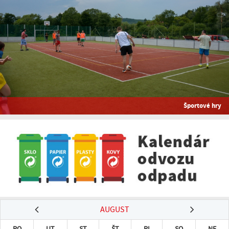
Športové hry
AUGUST
PO
UT
ST
ŠT
PI
SO
NE