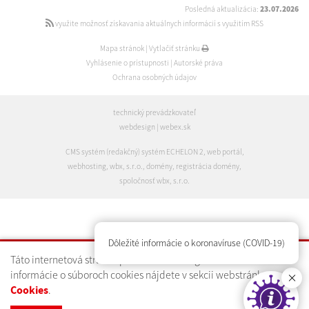
Posledná aktualizácia:
23.07.2026
využite možnosť získavania aktuálnych informácií s využitím RSS
Mapa stránok
|
Vytlačiť stránku
Vyhlásenie o prístupnosti
|
Autorské práva
Ochrana osobných údajov
technický prevádzkovateľ
webdesign
|
webex.sk
CMS systém (redakčný) systém ECHELON 2
,
web portál
,
webhosting
,
wbx, s.r.o.
,
domény
,
registrácia domény
,
spoločnosť wbx, s.r.o.
Dôležité informácie o koronavíruse (COVID-19)
Táto internetová stránka používa technológiu cookies. Bližšie
informácie o súboroch cookies nájdete v sekcii webstránky
.
Cookies