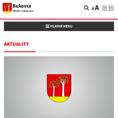
Bukovce
A
SK
EN
A
Oficiálne stránky obce
Toggle navigation
HLAVNÉ MENU
AKTUALITY