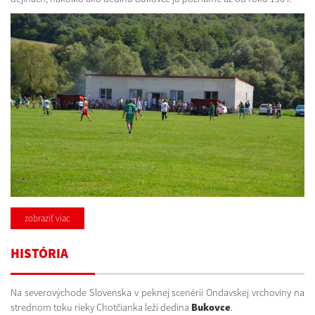
zobraziť viac
HISTÓRIA
Na severovýchode Slovenska v peknej scenérii Ondavskej vrchoviny na
strednom toku rieky Chotčianka leží dedina
Bukovce
.