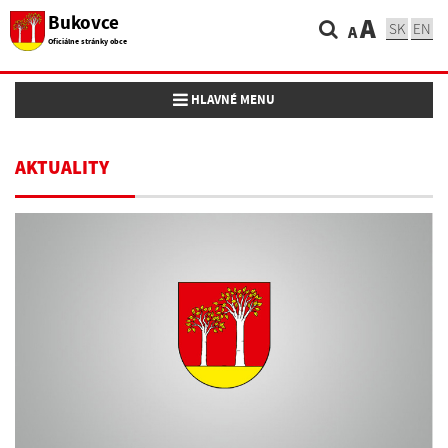
Bukovce
A
SK
EN
A
Oficiálne stránky obce
Toggle navigation
HLAVNÉ MENU
AKTUALITY