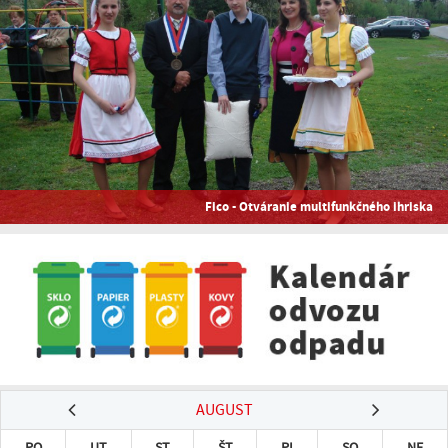
Fico - Otváranie multifunkčného ihriska
AUGUST
PO
UT
ST
ŠT
PI
SO
NE