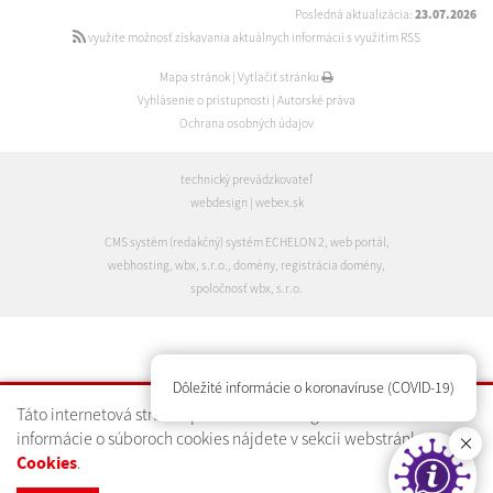
Posledná aktualizácia:
23.07.2026
využite možnosť získavania aktuálnych informácií s využitím RSS
Mapa stránok
|
Vytlačiť stránku
Vyhlásenie o prístupnosti
|
Autorské práva
Ochrana osobných údajov
technický prevádzkovateľ
webdesign
|
webex.sk
CMS systém (redakčný) systém ECHELON 2
,
web portál
,
webhosting
,
wbx, s.r.o.
,
domény
,
registrácia domény
,
spoločnosť wbx, s.r.o.
Dôležité informácie o koronavíruse (COVID-19)
Táto internetová stránka používa technológiu cookies. Bližšie
informácie o súboroch cookies nájdete v sekcii webstránky
.
Cookies