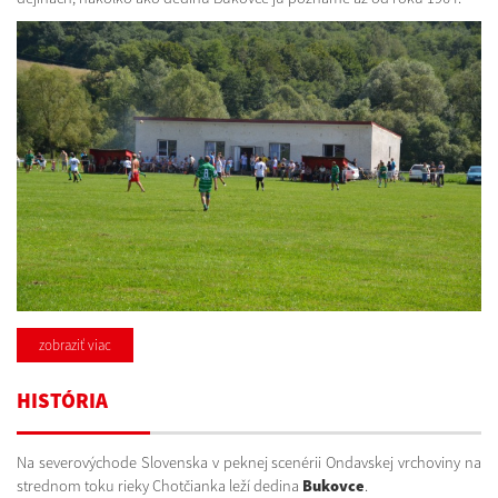
zobraziť viac
HISTÓRIA
Na severovýchode Slovenska v peknej scenérii Ondavskej vrchoviny na
strednom toku rieky Chotčianka leží dedina
Bukovce
.