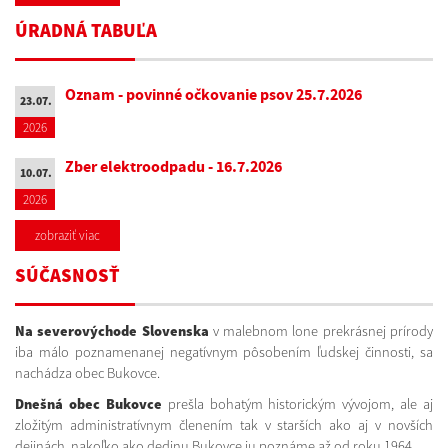
ÚRADNÁ TABUĽA
Oznam - povinné očkovanie psov 25.7.2026
23.07.
2026
Zber elektroodpadu - 16.7.2026
10.07.
2026
zobraziť viac
SÚČASNOSŤ
Na severovýchode Slovenska
v malebnom lone prekrásnej prírody
iba málo poznamenanej negatívnym pôsobením ľudskej činnosti, sa
nachádza obec Bukovce.
Dnešná obec Bukovce
prešla bohatým historickým vývojom, ale aj
zložitým administratívnym členením tak v starších ako aj v novších
dejinách, nakoľko ako dedinu Bukovce ju poznáme až od roku 1964.