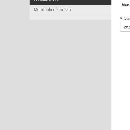
Men
Multifunkčné ihrisko
Uved
*
zoz