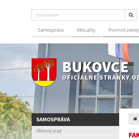
Samospráva
Aktuality
Povinné zvere
BUKOVCE
OFICIÁLNE STRÁNKY O
SAMOSPRÁVA
Obecný úrad
FA