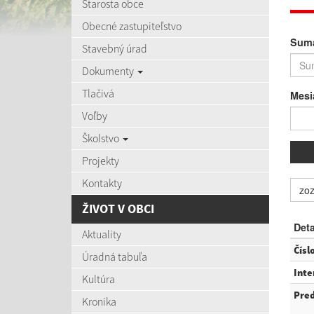
Starosta obce
Obecné zastupiteľstvo
Suma
Stavebný úrad
Dokumenty
Tlačivá
Mesi
Voľby
Školstvo
Projekty
Kontakty
zoz
ŽIVOT V OBCI
Deta
Aktuality
Čísl
Úradná tabuľa
Inte
Kultúra
Pre
Kronika