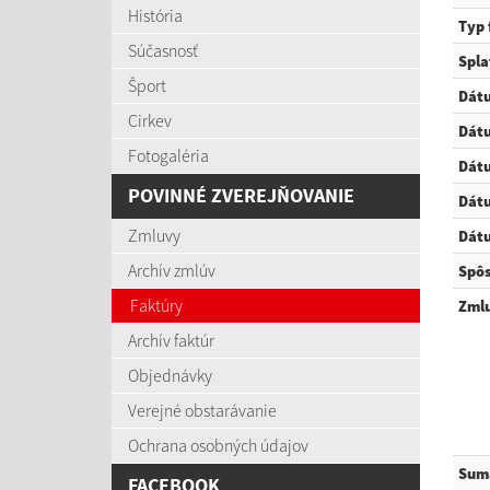
História
Typ 
Súčasnosť
Spla
Šport
Dátu
Cirkev
Dát
Fotogaléria
Dát
POVINNÉ ZVEREJŇOVANIE
Dátu
Zmluvy
Dátu
Archív zmlúv
Spôs
Faktúry
Zmlu
Archív faktúr
Objednávky
Verejné obstarávanie
Ochrana osobných údajov
Sum
FACEBOOK