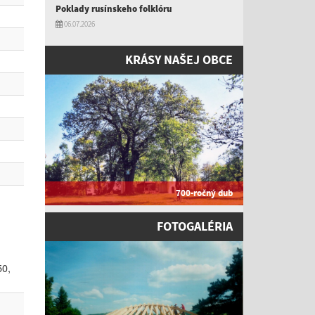
Poklady rusínskeho folklóru
06.07.2026
KRÁSY NAŠEJ OBCE
700-ročný dub
FOTOGALÉRIA
0,