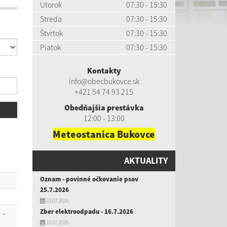
Utorok
07:30 - 15:30
Streda
07:30 - 15:30
Štvrtok
07:30 - 15:30
Piatok
07:30 - 15:30
Kontakty
info@obecbukovce.sk
+421 54 74 93 215
Obedňajšia prestávka
12:00 - 13:00
Meteostanica Bukovce
AKTUALITY
Oznam - povinné očkovanie psov
25.7.2026
23.07.2026
 -
Zber elektroodpadu - 16.7.2026
10.07.2026