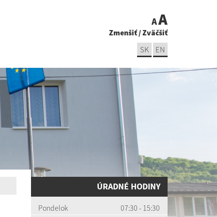
A
A
Zmenšiť
/
Zväčšiť
SK
EN
ÚRADNÉ HODINY
Pondelok
07:30 - 15:30