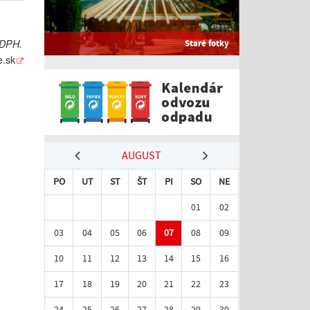
 DPH.
Staré fotky
e.sk
AUGUST
PO
UT
ST
ŠT
PI
SO
NE
01
02
03
04
05
06
07
08
09
10
11
12
13
14
15
16
17
18
19
20
21
22
23
24
25
26
27
28
29
30