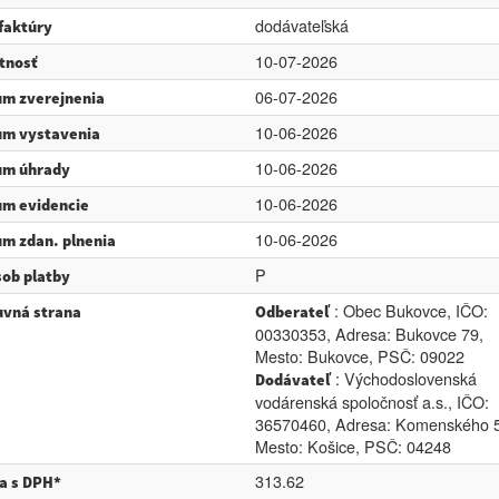
dodávateľská
faktúry
10-07-2026
tnosť
06-07-2026
m zverejnenia
10-06-2026
um vystavenia
10-06-2026
um úhrady
10-06-2026
m evidencie
10-06-2026
m zdan. plnenia
P
ob platby
: Obec Bukovce, IČO:
vná strana
Odberateľ
00330353, Adresa: Bukovce 79,
Mesto: Bukovce, PSČ: 09022
: Východoslovenská
Dodávateľ
vodárenská spoločnosť a.s., IČO:
36570460, Adresa: Komenského 5
Mesto: Košice, PSČ: 04248
313.62
a s DPH*