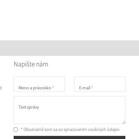
Napíšte nám
y
Meno a priezvisko
*
E-mail
*
Text správy
* Oboznámil som sa so
spracúvaním osobných údajov