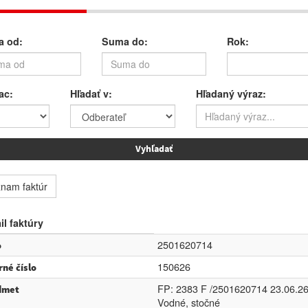
 od:
Suma do:
Rok:
ac:
Hľadať v:
Hľadaný výraz:
nam faktúr
il faktúry
2501620714
o
150626
rné číslo
FP: 2383 F /2501620714 23.06.26
dmet
Vodné, stočné