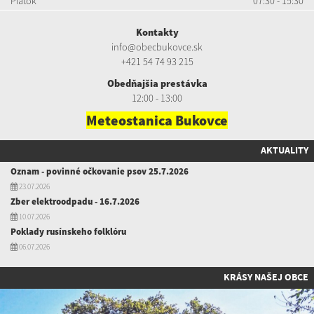
Piatok
07:30 - 15:30
Kontakty
info@obecbukovce.sk
+421 54 74 93 215
Obedňajšia prestávka
12:00 - 13:00
Meteostanica Bukovce
AKTUALITY
Oznam - povinné očkovanie psov 25.7.2026
23.07.2026
Zber elektroodpadu - 16.7.2026
10.07.2026
Poklady rusínskeho folklóru
06.07.2026
KRÁSY NAŠEJ OBCE