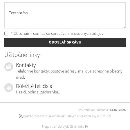
Text správy
* Oboznámil som sa so
spracúvaním osobných údajov
ODOSLAŤ SPRÁVU
Užitočné linky
Kontakty
Telefónne kontakty, poštové adresy, mailové adresy na obecný
úrad.
Dôležité tel. čísla
Hasiči, polícia, záchranka...
Posledná aktualizácia:
23.07.2026
využite možnosť získavania aktuálnych informácií s využitím RSS
Mapa stránok
|
Vytlačiť stránku