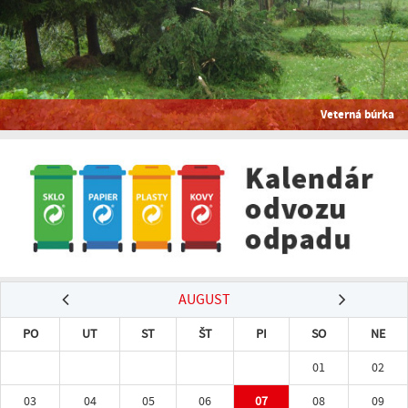
Veterná búrka
AUGUST
PO
UT
ST
ŠT
PI
SO
NE
01
02
03
04
05
06
07
08
09