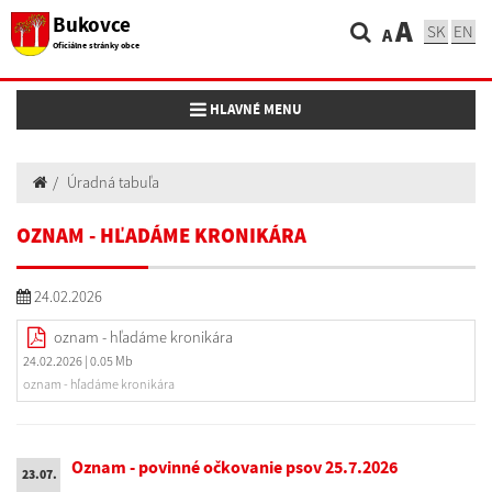
Bukovce
A
SK
EN
A
Oficiálne stránky obce
Toggle navigation
HLAVNÉ MENU
Úradná tabuľa
OZNAM - HĽADÁME KRONIKÁRA
24.02.2026
oznam - hľadáme kronikára
24.02.2026
| 0.05 Mb
oznam - hľadáme kronikára
Oznam - povinné očkovanie psov 25.7.2026
23.07.