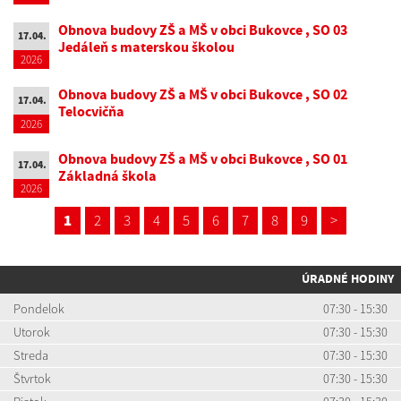
Obnova budovy ZŠ a MŠ v obci Bukovce , SO 03
17.04.
Jedáleň s materskou školou
2026
Obnova budovy ZŠ a MŠ v obci Bukovce , SO 02
17.04.
Telocvičňa
2026
Obnova budovy ZŠ a MŠ v obci Bukovce , SO 01
17.04.
Základná škola
2026
1
2
3
4
5
6
7
8
9
>
ÚRADNÉ HODINY
Pondelok
07:30 - 15:30
Utorok
07:30 - 15:30
Streda
07:30 - 15:30
Štvrtok
07:30 - 15:30