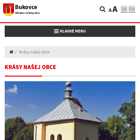
Bukovce
A
SK
EN
A
Oficiálne stránky obce
Toggle navigation
HLAVNÉ MENU
Krásy našej obce
KRÁSY NAŠEJ OBCE