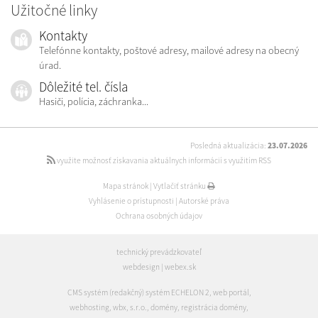
Užitočné linky
Kontakty
Telefónne kontakty, poštové adresy, mailové adresy na obecný
úrad.
Dôležité tel. čísla
Hasiči, polícia, záchranka...
Posledná aktualizácia:
23.07.2026
využite možnosť získavania aktuálnych informácií s využitím RSS
Mapa stránok
|
Vytlačiť stránku
Vyhlásenie o prístupnosti
|
Autorské práva
Ochrana osobných údajov
technický prevádzkovateľ
webdesign
|
webex.sk
CMS systém (redakčný) systém ECHELON 2
,
web portál
,
webhosting
,
wbx, s.r.o.
,
domény
,
registrácia domény
,