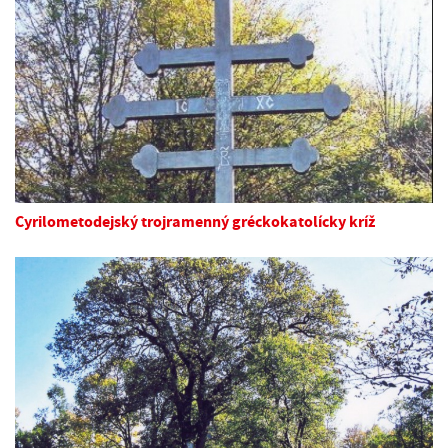
Cyrilometodejský trojramenný gréckokatolícky kríž