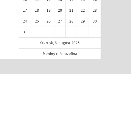
17
18
19
20
21
22
23
24
25
26
27
28
29
30
31
Štvrtok, 6. august 2026
Meniny má Jozefína