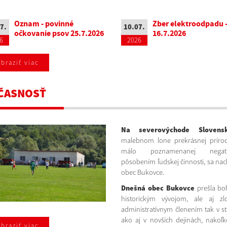
Oznam - povinné
Zber elektroodpadu 
7.
10.07.
očkovanie psov 25.7.2026
16.7.2026
6
2026
braziť viac
ČASNOSŤ
Na severovýchode Slovens
malebnom lone prekrásnej príro
málo poznamenanej negatí
pôsobením ľudskej činnosti, sa na
obec Bukovce.
Dnešná obec Bukovce
prešla bo
historickým vývojom, ale aj zl
administratívnym členením tak v st
ako aj v novších dejinách, nakoľ
braziť viac