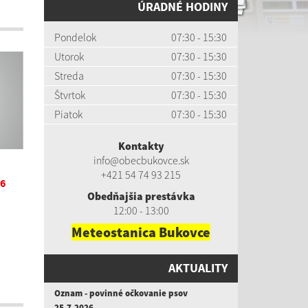
ÚRADNÉ HODINY
Pondelok
07:30 - 15:30
Utorok
07:30 - 15:30
Streda
07:30 - 15:30
Štvrtok
07:30 - 15:30
Piatok
07:30 - 15:30
Kontakty
info@obecbukovce.sk
+421 54 74 93 215
26
Obedňajšia prestávka
12:00 - 13:00
Meteostanica Bukovce
AKTUALITY
Oznam - povinné očkovanie psov
25.7.2026