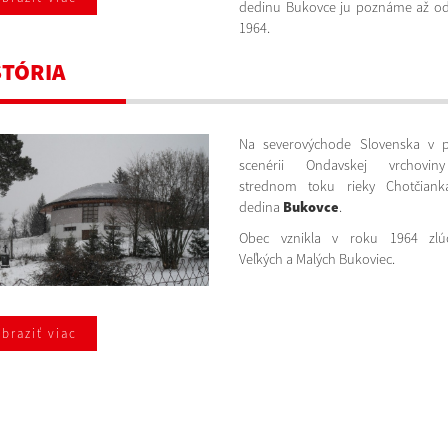
dedinu Bukovce ju poznáme až o
1964.
STÓRIA
Na severovýchode Slovenska v p
scenérii Ondavskej vrchovi
strednom toku rieky Chotčianka
dedina
Bukovce
.
Obec vznikla v roku 1964 zlú
Veľkých a Malých Bukoviec.
braziť viac