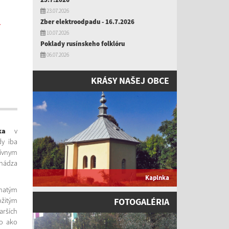
23.07.2026
Zber elektroodpadu - 16.7.2026
-
10.07.2026
Poklady rusínskeho folklóru
06.07.2026
KRÁSY NAŠEJ OBCE
ka
v
dy iba
vnym
chádza
Kaplnka
hatým
FOTOGALÉRIA
ožitým
arších
ko ako