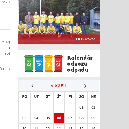
d roku
FK Bukovce
eknej
ny na
 leží
čením
AUGUST
PO
UT
ST
ŠT
PI
SO
NE
01
02
03
04
05
06
07
08
09
10
11
12
13
14
15
16