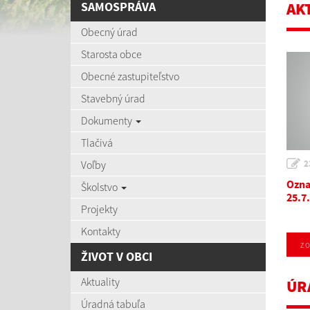
SAMOSPRÁVA
AK
Obecný úrad
Starosta obce
Obecné zastupiteľstvo
Stavebný úrad
Dokumenty
Tlačivá
Voľby
2
Ozna
Školstvo
25.7
Projekty
Kontakty
zo
ŽIVOT V OBCI
Aktuality
ÚR
Úradná tabuľa