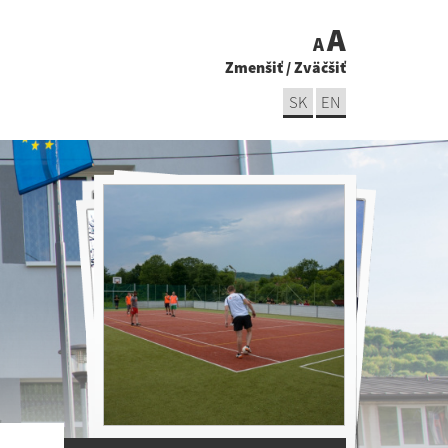
A
A
Zmenšiť
/
Zväčšiť
SK
EN