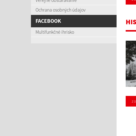
Verejné obstarávanie
Ochrana osobných údajov
FACEBOOK
HI
Multifunkčné ihrisko
zo