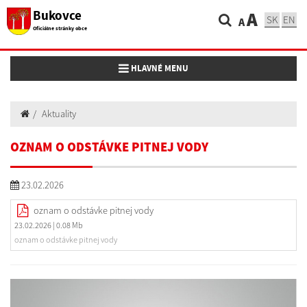
Bukovce
A
SK
EN
A
Oficiálne stránky obce
Toggle navigation
HLAVNÉ MENU
Aktuality
OZNAM O ODSTÁVKE PITNEJ VODY
23.02.2026
oznam o odstávke pitnej vody
23.02.2026
| 0.08 Mb
oznam o odstávke pitnej vody