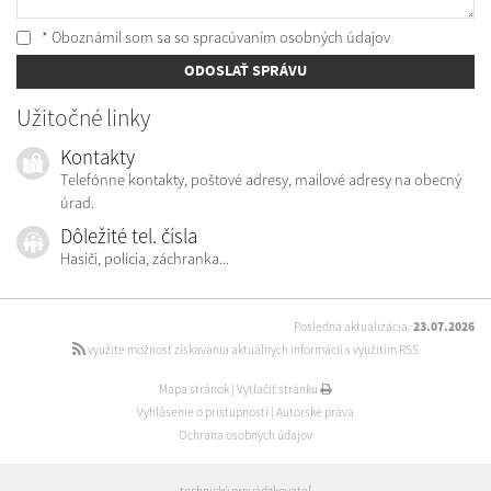
* Oboznámil som sa so
spracúvaním osobných údajov
ODOSLAŤ SPRÁVU
Užitočné linky
Kontakty
Telefónne kontakty, poštové adresy, mailové adresy na obecný
úrad.
Dôležité tel. čísla
Hasiči, polícia, záchranka...
Posledná aktualizácia:
23.07.2026
využite možnosť získavania aktuálnych informácií s využitím RSS
Mapa stránok
|
Vytlačiť stránku
Vyhlásenie o prístupnosti
|
Autorské práva
Ochrana osobných údajov
technický prevádzkovateľ