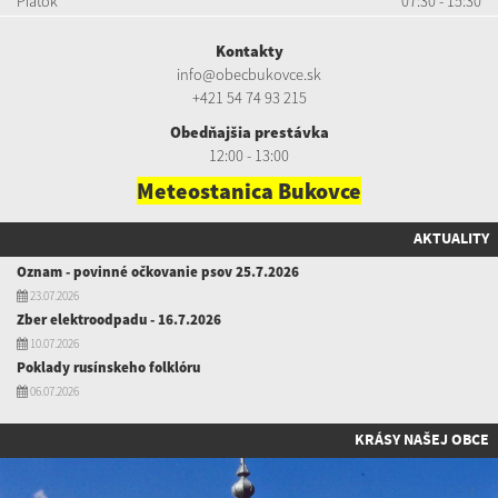
Piatok
07:30 - 15:30
Kontakty
info@obecbukovce.sk
+421 54 74 93 215
Obedňajšia prestávka
12:00 - 13:00
Meteostanica Bukovce
AKTUALITY
Oznam - povinné očkovanie psov 25.7.2026
23.07.2026
Zber elektroodpadu - 16.7.2026
10.07.2026
Poklady rusínskeho folklóru
06.07.2026
KRÁSY NAŠEJ OBCE