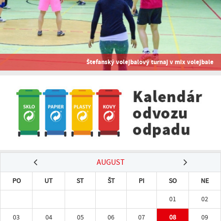
Štefanský volejbalový turnaj v mix volejbale
AUGUST
PO
UT
ST
ŠT
PI
SO
NE
01
02
03
04
05
06
07
08
09