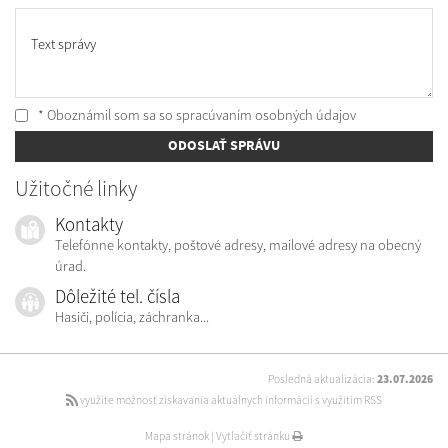
Text správy
* Oboznámil som sa so
spracúvaním osobných údajov
ODOSLAŤ SPRÁVU
Užitočné linky
Kontakty
Telefónne kontakty, poštové adresy, mailové adresy na obecný
úrad.
Dôležité tel. čísla
Hasiči, polícia, záchranka...
Posledná aktualizácia:
23.07.2026
využite možnosť získavania aktuálnych informácií s využitím RSS
Mapa stránok
|
Vytlačiť stránku