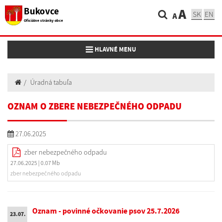
Bukovce
A
SK
EN
A
Oficiálne stránky obce
Toggle navigation
HLAVNÉ MENU
Úradná tabuľa
OZNAM O ZBERE NEBEZPEČNÉHO ODPADU
27.06.2025
zber nebezpečného odpadu
27.06.2025
| 0.07 Mb
zber nebezpečného odpadu
Oznam - povinné očkovanie psov 25.7.2026
23.07.