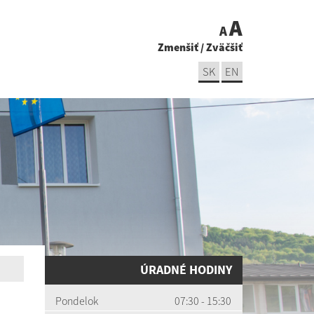
A
A
Zmenšiť
/
Zväčšiť
SK
EN
ÚRADNÉ HODINY
Pondelok
07:30 - 15:30