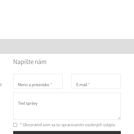
Napíšte nám
y
Meno a priezvisko
*
E-mail
*
Text správy
* Oboznámil som sa so
spracúvaním osobných údajov