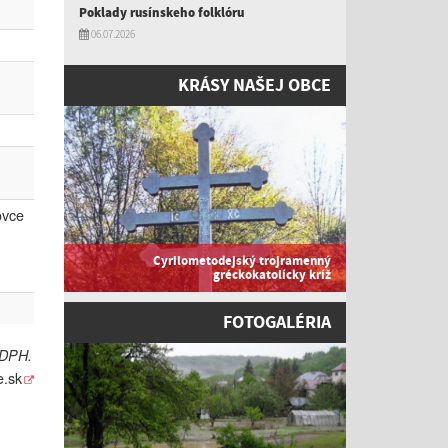
Poklady rusínskeho folklóru
06.07.2026
KRÁSY NAŠEJ OBCE
ovce
Cyrilometodejský trojramenný
gréckokatolícky kríž
FOTOGALÉRIA
 DPH.
e.sk