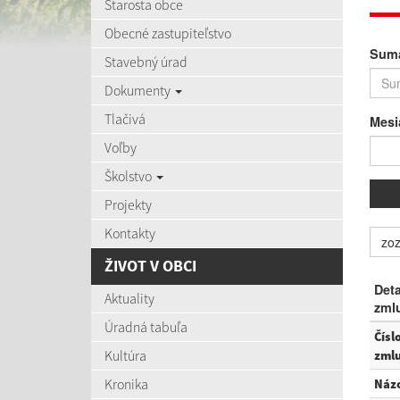
Starosta obce
Obecné zastupiteľstvo
Suma
Stavebný úrad
Dokumenty
Tlačivá
Mesi
Voľby
Školstvo
Projekty
Kontakty
zo
ŽIVOT V OBCI
Deta
Aktuality
zml
Úradná tabuľa
Čísl
Kultúra
zml
Kronika
Náz