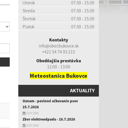
Utorok
07:30 - 15:30
Streda
07:30 - 15:30
Štvrtok
07:30 - 15:30
Piatok
07:30 - 15:30
Kontakty
info@obecbukovce.sk
+421 54 74 93 215
Obedňajšia prestávka
12:00 - 13:00
Meteostanica Bukovce
AKTUALITY
Oznam - povinné očkovanie psov
25.7.2026
23.07.2026
Zber elektroodpadu - 16.7.2026
10.07.2026