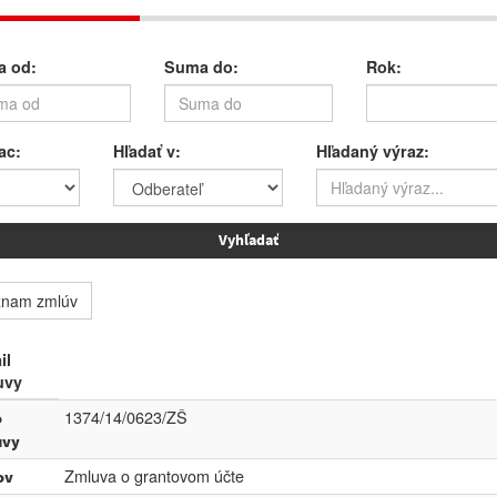
 od:
Suma do:
Rok:
ac:
Hľadať v:
Hľadaný výraz:
znam zmlúv
il
uvy
1374/14/0623/ZŠ
o
uvy
Zmluva o grantovom účte
ov