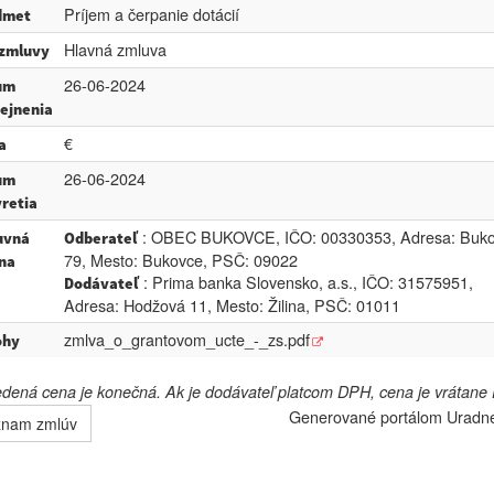
Príjem a čerpanie dotácií
dmet
Hlavná zmluva
 zmluvy
26-06-2024
um
ejnenia
€
a
26-06-2024
um
retia
: OBEC BUKOVCE, IČO: 00330353, Adresa: Buk
uvná
Odberateľ
79, Mesto: Bukovce, PSČ: 09022
na
: Prima banka Slovensko, a.s., IČO: 31575951,
Dodávateľ
Adresa: Hodžová 11, Mesto: Žilina, PSČ: 01011
zmlva_o_grantovom_ucte_-_zs.pdf
ohy
ená cena je konečná. Ak je dodávateľ platcom DPH, cena je vrátane
Generované portálom
Uradn
znam zmlúv