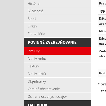
História
Pre
Súčasnosť
Typ
Šport
Dát
zver
Cirkev
Men
Fotogaléria
Dát
POVINNÉ ZVEREJŇOVANIE
uzav
Zmluvy
Zml
stra
Archív zmlúv
Faktúry
Príl
Archív faktúr
Objednávky
Uved
*
Verejné obstarávanie
zo
Ochrana osobných údajov
FACEBOOK