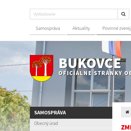
Samospráva
Aktuality
Povinné zvere
BUKOVCE
OFICIÁLNE STRÁNKY O
SAMOSPRÁVA
Obecný úrad
ZM