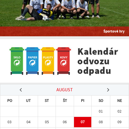
Športové hry
AUGUST
PO
UT
ST
ŠT
PI
SO
NE
01
02
03
04
05
06
07
08
09