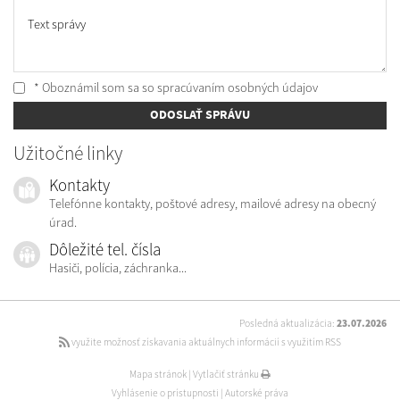
Text správy
* Oboznámil som sa so
spracúvaním osobných údajov
ODOSLAŤ SPRÁVU
Užitočné linky
Kontakty
Telefónne kontakty, poštové adresy, mailové adresy na obecný
úrad.
Dôležité tel. čísla
Hasiči, polícia, záchranka...
Posledná aktualizácia:
23.07.2026
využite možnosť získavania aktuálnych informácií s využitím RSS
Mapa stránok
|
Vytlačiť stránku
Vyhlásenie o prístupnosti
|
Autorské práva