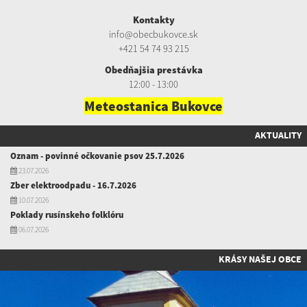
Kontakty
info@obecbukovce.sk
+421 54 74 93 215
Obedňajšia prestávka
12:00 - 13:00
Meteostanica Bukovce
AKTUALITY
Oznam - povinné očkovanie psov 25.7.2026
23.07.2026
Zber elektroodpadu - 16.7.2026
10.07.2026
Poklady rusínskeho folklóru
06.07.2026
KRÁSY NAŠEJ OBCE